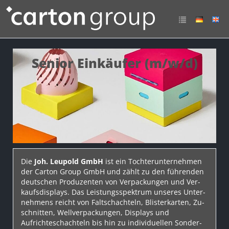
Senior Einkäufer (m/w/d)
Die
Joh. Leupold GmbH
ist ein Toch­ter­un­ter­neh­men
der Carton Group GmbH und zählt zu den füh­ren­den
deut­schen Pro­du­zen­ten von Ver­pack­un­gen und Ver­
kaufs­dis­plays. Das Leis­tungs­spek­trum un­se­res Un­ter­
neh­mens rei­cht von Falt­schach­teln, Blisterkarten, Zu­
schnit­ten, Well­ver­pack­un­gen, Dis­plays und
Aufrichteschachteln bis hin zu in­di­vi­du­el­len Son­der­