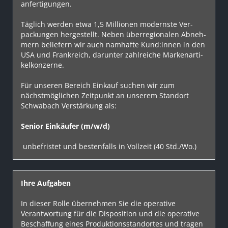
an­fer­ti­gun­gen.
Täg­lich wer­den et­wa 1,5 Mil­li­on­en mo­derns­te Ver­
pack­un­gen her­ge­stellt. Ne­ben über­re­gi­o­na­len Ab­neh­
mern be­lie­fern wir auch nam­haf­te Kund:innen in den
USA und Frank­reich, da­run­ter zahl­rei­che Mar­ken­ar­ti­
kel­kon­zer­ne.
Für unseren Bereich Einkauf suchen wir zum
nächstmöglichen Zeitpunkt an unserem Standort
Schwabach Verstärkung als:
Senior Einkäufer (m/w/d)
unbefristet und bestenfalls in Vollzeit (40 Std./Wo.)
Ihre Aufgaben
In dieser Rolle übernehmen Sie die operative
Verantwortung für die Disposition und die operative
Beschaffung eines Produktionsstandortes und tragen